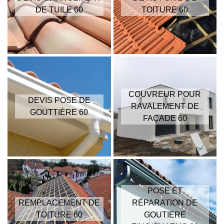
DE TUILE 60
TOITURE 60
COUVREUR POUR
DEVIS POSE DE
RAVALEMENT DE
GOUTTIÈRE 60
FAÇADE 60
POSE ET
REMPLACEMENT DE
RÉPARATION DE
TOITURE 60
GOUTIERE