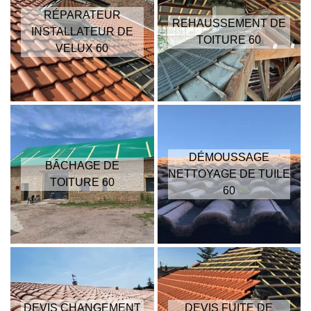
RÉPARATEUR
REHAUSSEMENT DE
INSTALLATEUR DE
TOITURE 60
VELUX 60
DÉMOUSSAGE
BÂCHAGE DE
NETTOYAGE DE TUILE
TOITURE 60
60
DEVIS CHANGEMENT
DEVIS FUITE DE