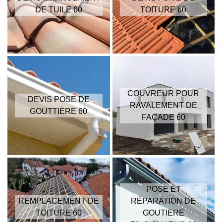
DE TUILE 60
TOITURE 60
COUVREUR POUR
DEVIS POSE DE
RAVALEMENT DE
GOUTTIÈRE 60
FAÇADE 60
POSE ET
REMPLACEMENT DE
RÉPARATION DE
TOITURE 60
GOUTIERE