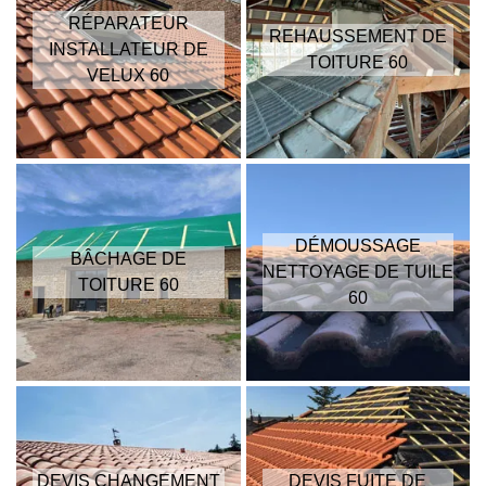
RÉPARATEUR
REHAUSSEMENT DE
INSTALLATEUR DE
TOITURE 60
VELUX 60
DÉMOUSSAGE
BÂCHAGE DE
NETTOYAGE DE TUILE
TOITURE 60
60
DEVIS CHANGEMENT
DEVIS FUITE DE