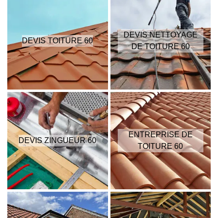
DEVIS NETTOYAGE
DEVIS TOITURE 60
DE TOITURE 60
ENTREPRISE DE
DEVIS ZINGUEUR 60
TOITURE 60