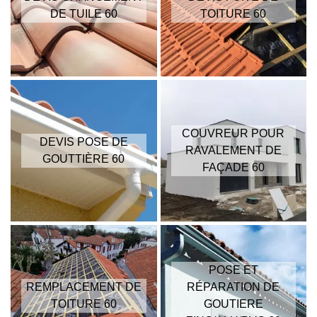
DE TUILE 60
TOITURE 60
COUVREUR POUR
DEVIS POSE DE
RAVALEMENT DE
GOUTTIÈRE 60
FAÇADE 60
POSE ET
REMPLACEMENT DE
RÉPARATION DE
TOITURE 60
GOUTIERE