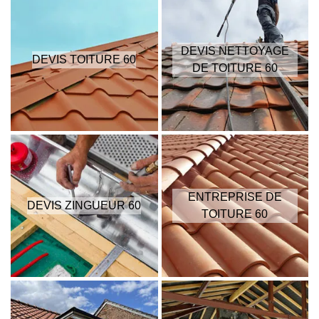
DEVIS NETTOYAGE
DEVIS TOITURE 60
DE TOITURE 60
ENTREPRISE DE
DEVIS ZINGUEUR 60
TOITURE 60