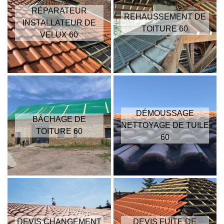
RÉPARATEUR
REHAUSSEMENT DE
INSTALLATEUR DE
TOITURE 60
VELUX 60
DÉMOUSSAGE
BÂCHAGE DE
NETTOYAGE DE TUILE
TOITURE 60
60
DEVIS CHANGEMENT
DEVIS FUITE DE