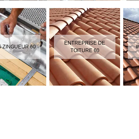
ENTREPRISE DE
S ZINGUEUR 60
I
TOITURE 60