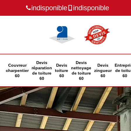
indisponible
indisponible
Devis
Devis
Couvreur
Devis
Devis
Entrepri
réparation
nettoyage
charpentier
toiture
zingueur
de toitu
de toiture
de toiture
60
60
60
60
60
60