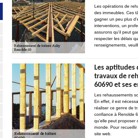
Les opérations de reh
des immeubles. Ces tâ
gagner un peu plus d'e
interventions, un pro
assurons qu'il peut gar
respecter les délais qu
renseignements, veuill
Les aptitudes 
travaux de re
60690 et ses 
Les rehaussements sont
En effet, il est néces
réaliser ce genre de t
confiance à Renolde 60
qu'elle peut proposer 
monde. Pour recueillir
site web.