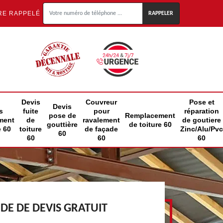
RE RAPPELÉ
Devis
Couvreur
Pose et
Devis
s
fuite
pour
réparation
pose de
Remplacement
ment
de
ravalement
de goutiere
gouttière
de toiture 60
e 60
toiture
de façade
Zinc/Alu/Pvc
60
60
60
60
E DE DEVIS GRATUIT