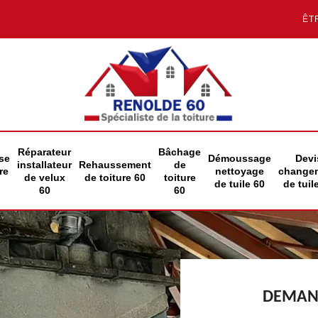
ÊT
Réparateur
Bâchage
se
Démoussage
Devi
installateur
Rehaussement
de
re
nettoyage
change
de velux
de toiture 60
toiture
de tuile 60
de tuil
60
60
DEMAND