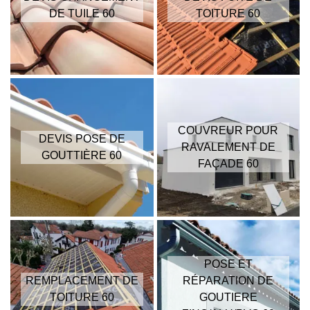
DE TUILE 60
TOITURE 60
COUVREUR POUR
DEVIS POSE DE
RAVALEMENT DE
GOUTTIÈRE 60
FAÇADE 60
POSE ET
REMPLACEMENT DE
RÉPARATION DE
TOITURE 60
GOUTIERE