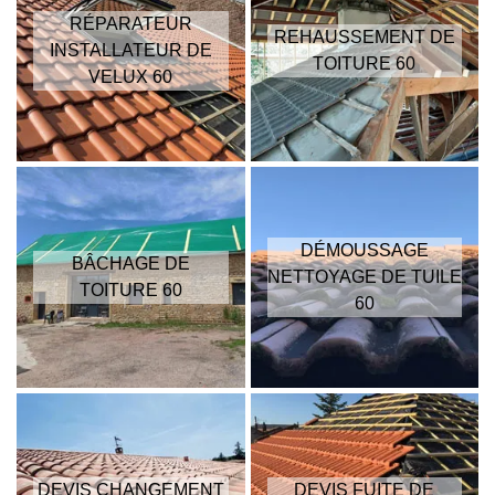
RÉPARATEUR
REHAUSSEMENT DE
INSTALLATEUR DE
TOITURE 60
VELUX 60
DÉMOUSSAGE
BÂCHAGE DE
NETTOYAGE DE TUILE
TOITURE 60
60
DEVIS CHANGEMENT
DEVIS FUITE DE