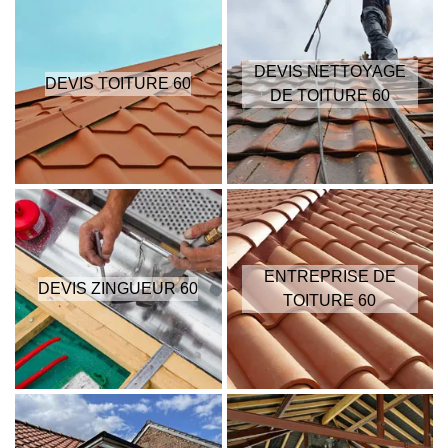
DEVIS NETTOYAGE
DEVIS TOITURE 60
DE TOITURE 60
ENTREPRISE DE
DEVIS ZINGUEUR 60
TOITURE 60