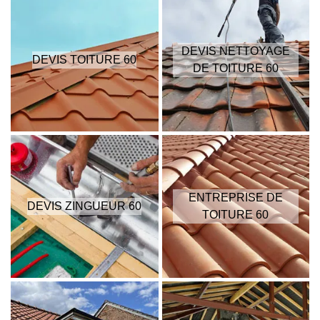
DEVIS NETTOYAGE
DEVIS TOITURE 60
DE TOITURE 60
ENTREPRISE DE
DEVIS ZINGUEUR 60
TOITURE 60