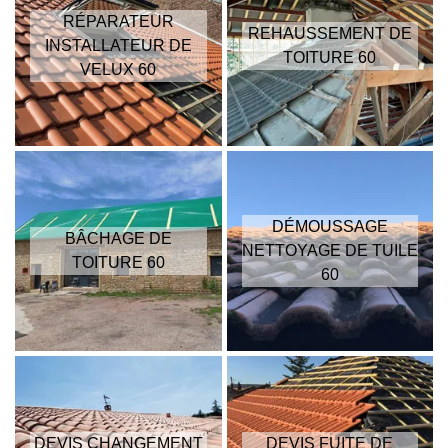
RÉPARATEUR
REHAUSSEMENT DE
INSTALLATEUR DE
TOITURE 60
VELUX 60
DÉMOUSSAGE
BÂCHAGE DE
NETTOYAGE DE TUILE
TOITURE 60
60
DEVIS CHANGEMENT
DEVIS FUITE DE