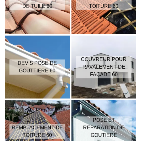
DE TUILE 60
TOITURE 60
COUVREUR POUR
DEVIS POSE DE
RAVALEMENT DE
GOUTTIÈRE 60
FAÇADE 60
POSE ET
REMPLACEMENT DE
RÉPARATION DE
TOITURE 60
GOUTIERE