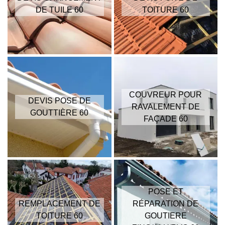
DE TUILE 60
TOITURE 60
COUVREUR POUR
DEVIS POSE DE
RAVALEMENT DE
GOUTTIÈRE 60
FAÇADE 60
POSE ET
REMPLACEMENT DE
RÉPARATION DE
TOITURE 60
GOUTIERE