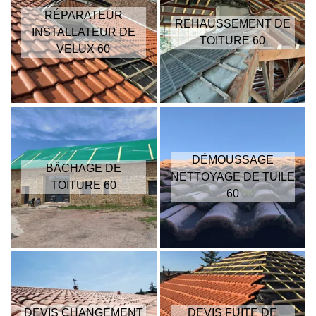
RÉPARATEUR
REHAUSSEMENT DE
INSTALLATEUR DE
TOITURE 60
VELUX 60
DÉMOUSSAGE
BÂCHAGE DE
NETTOYAGE DE TUILE
TOITURE 60
60
DEVIS CHANGEMENT
DEVIS FUITE DE