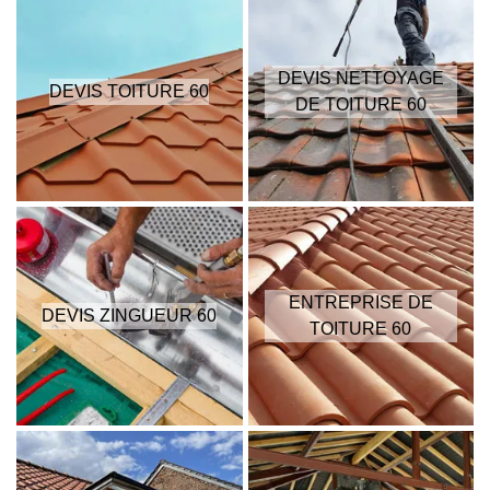
DEVIS NETTOYAGE
DEVIS TOITURE 60
DE TOITURE 60
ENTREPRISE DE
DEVIS ZINGUEUR 60
TOITURE 60