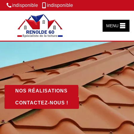
indisponible
indisponible
MENU
NOS RÉALISATIONS
CONTACTEZ-NOUS !