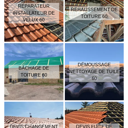
RÉPARATEUR
REHAUSSEMENT DE
INSTALLATEUR DE
TOITURE 60
VELUX 60
DÉMOUSSAGE
BÂCHAGE DE
NETTOYAGE DE TUILE
TOITURE 60
60
DEVIS CHANGEMENT
DEVIS FUITE DE