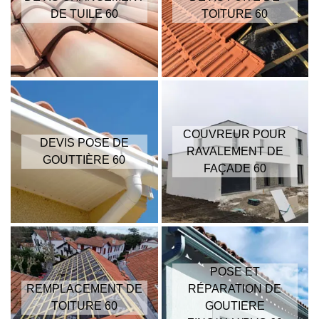
DE TUILE 60
TOITURE 60
COUVREUR POUR
DEVIS POSE DE
RAVALEMENT DE
GOUTTIÈRE 60
FAÇADE 60
POSE ET
REMPLACEMENT DE
RÉPARATION DE
TOITURE 60
GOUTIERE