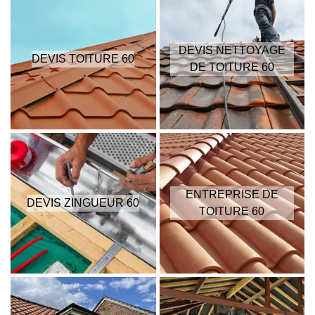
DEVIS NETTOYAGE
DEVIS TOITURE 60
DE TOITURE 60
ENTREPRISE DE
DEVIS ZINGUEUR 60
TOITURE 60