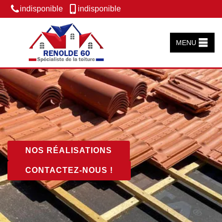
indisponible
indisponible
MENU
NOS RÉALISATIONS
CONTACTEZ-NOUS !