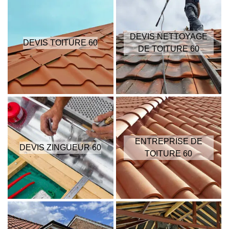
DEVIS NETTOYAGE
DEVIS TOITURE 60
DE TOITURE 60
ENTREPRISE DE
DEVIS ZINGUEUR 60
TOITURE 60