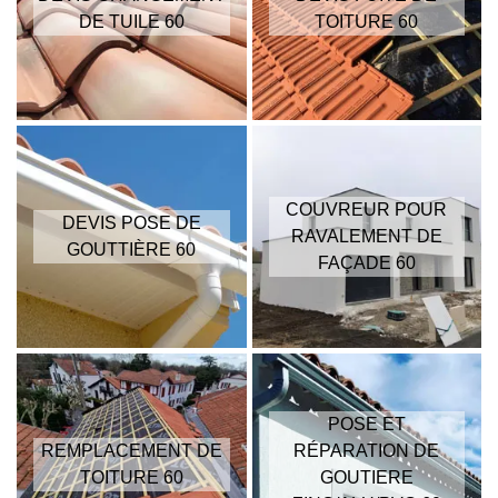
DE TUILE 60
TOITURE 60
COUVREUR POUR
DEVIS POSE DE
RAVALEMENT DE
GOUTTIÈRE 60
FAÇADE 60
POSE ET
REMPLACEMENT DE
RÉPARATION DE
TOITURE 60
GOUTIERE