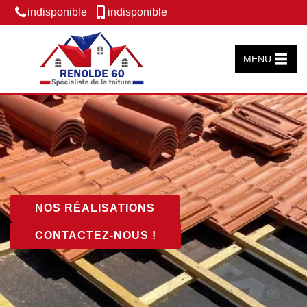
indisponible
indisponible
MENU
NOS RÉALISATIONS
CONTACTEZ-NOUS !