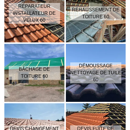
RÉPARATEUR
REHAUSSEMENT DE
INSTALLATEUR DE
TOITURE 60
VELUX 60
DÉMOUSSAGE
BÂCHAGE DE
NETTOYAGE DE TUILE
TOITURE 60
60
DEVIS CHANGEMENT
DEVIS FUITE DE