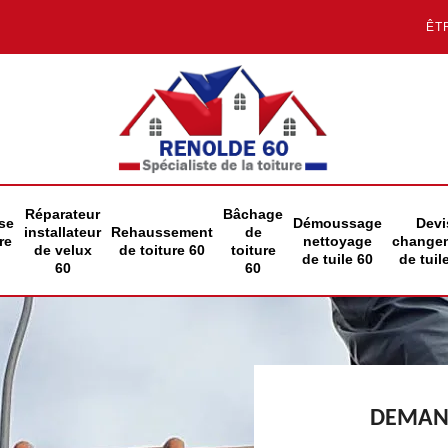
ÊT
Réparateur
Bâchage
se
Démoussage
Devi
installateur
Rehaussement
de
re
nettoyage
change
de velux
de toiture 60
toiture
de tuile 60
de tuil
60
60
DEMAND