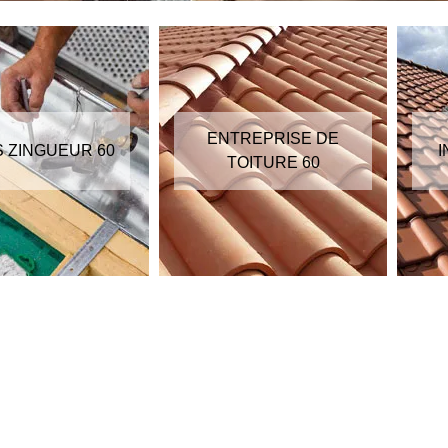
ENTREPRISE DE
S ZINGUEUR 60
I
TOITURE 60