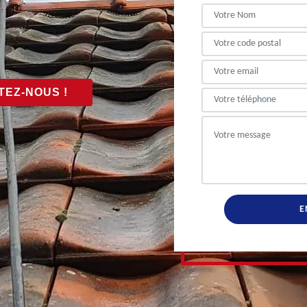
EZ-NOUS !