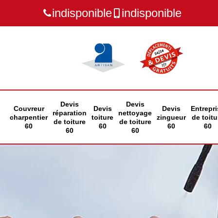
indisponible
indisponible
Devis
Devis
Couvreur
Devis
Devis
Entrepri
réparation
nettoyage
charpentier
toiture
zingueur
de toitu
de toiture
de toiture
60
60
60
60
60
60