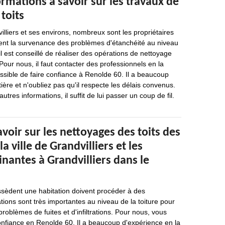
ormations à savoir sur les travaux de
toits
illiers et ses environs, nombreux sont les propriétaires
ent la survenance des problèmes d'étanchéité au niveau
, il est conseillé de réaliser des opérations de nettoyage
Pour nous, il faut contacter des professionnels en la
possible de faire confiance à Renolde 60. Il a beaucoup
ière et n'oubliez pas qu'il respecte les délais convenus.
utres informations, il suffit de lui passer un coup de fil.
avoir sur les nettoyages des toits des
 ville de Grandvilliers et les
sinantes à Grandvilliers dans le
sèdent une habitation doivent procéder à des
ions sont très importantes au niveau de la toiture pour
 problèmes de fuites et d'infiltrations. Pour nous, vous
onfiance en Renolde 60. Il a beaucoup d'expérience en la