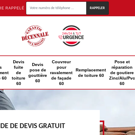
RE RAPPELÉ
Devis
Couvreur
Pose et
Devis
s
fuite
pour
réparation
pose de
Remplacement
ment
de
ravalement
de goutiere
gouttière
de toiture 60
e 60
toiture
de façade
Zinc/Alu/Pvc
60
60
60
60
E DE DEVIS GRATUIT