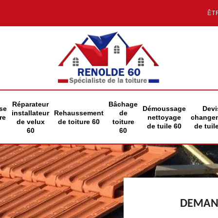
ÊT
Réparateur
Bâchage
se
Démoussage
Devi
installateur
Rehaussement
de
re
nettoyage
change
de velux
de toiture 60
toiture
de tuile 60
de tuil
60
60
DEMAND