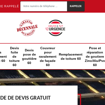
RE RAPPELÉ
Devis
Couvreur
Pose et
Devis
s
fuite
pour
réparation
pose de
Remplacement
ment
de
ravalement
de goutiere
gouttière
de toiture 60
e 60
toiture
de façade
Zinc/Alu/Pvc
60
60
60
60
E DE DEVIS GRATUIT