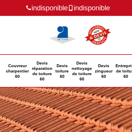
indisponible
indisponible
Devis
Devis
Couvreur
Devis
Devis
Entrepri
réparation
nettoyage
charpentier
toiture
zingueur
de toitu
de toiture
de toiture
60
60
60
60
60
60