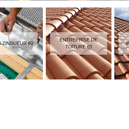
ENTREPRISE DE
S ZINGUEUR 60
I
TOITURE 60