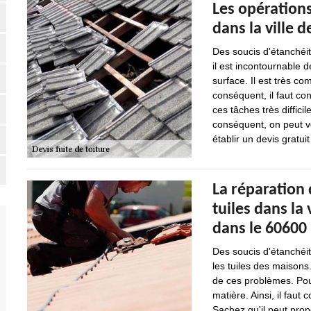
Les opérations
dans la ville d
Des soucis d'étanchéit
il est incontournable 
surface. Il est très co
conséquent, il faut co
ces tâches très diffici
conséquent, on peut vo
établir un devis gratu
La réparation 
tuiles dans la 
dans le 60600
Des soucis d'étanchéit
les tuiles des maisons.
de ces problèmes. Pour
matière. Ainsi, il fau
Sachez qu'il peut propo