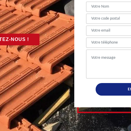
EZ-NOUS !