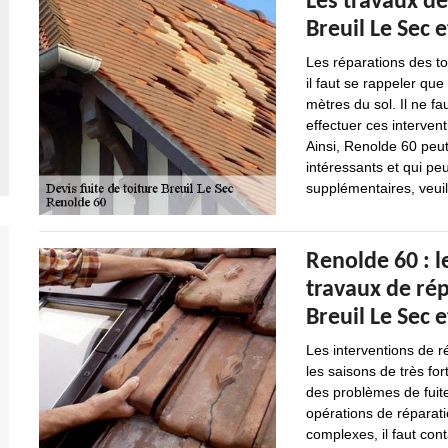
Les travaux de
Breuil Le Sec 
Les réparations des toi
il faut se rappeler que
mètres du sol. Il ne f
effectuer ces intervent
Ainsi, Renolde 60 peut
intéressants et qui pe
supplémentaires, veuill
Renolde 60 : l
travaux de rép
Breuil Le Sec 
Les interventions de r
les saisons de très for
des problèmes de fuites
opérations de réparati
complexes, il faut con