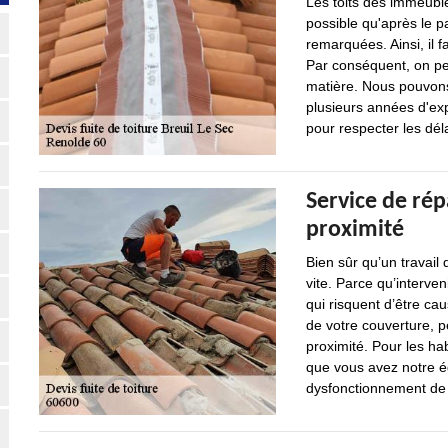
Les toits des immeubles
possible qu'après le p
remarquées. Ainsi, il f
Par conséquent, on pe
matière. Nous pouvons
plusieurs années d'exp
pour respecter les dél
Service de rép
proximité
Bien sûr qu’un travail 
vite. Parce qu’interve
qui risquent d’être caus
de votre couverture, 
proximité. Pour les ha
que vous avez notre éq
dysfonctionnement de v