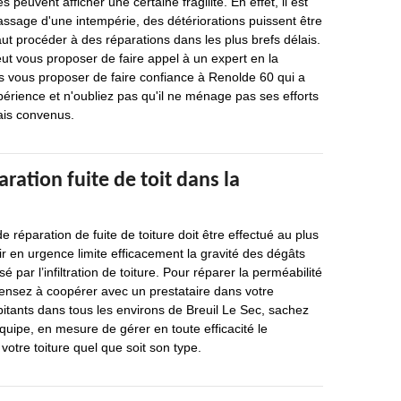
 peuvent afficher une certaine fragilité. En effet, il est
assage d'une intempérie, des détériorations puissent être
aut procéder à des réparations dans les plus brefs délais.
ut vous proposer de faire appel à un expert en la
 vous proposer de faire confiance à Renolde 60 qui a
érience et n'oubliez pas qu'il ne ménage pas ses efforts
ais convenus.
aration fuite de toit dans la
de réparation de fuite de toiture doit être effectué au plus
nir en urgence limite efficacement la gravité des dégâts
é par l’infiltration de toiture. Pour réparer la perméabilité
pensez à coopérer avec un prestataire dans votre
bitants dans tous les environs de Breuil Le Sec, sachez
uipe, en mesure de gérer en toute efficacité le
otre toiture quel que soit son type.