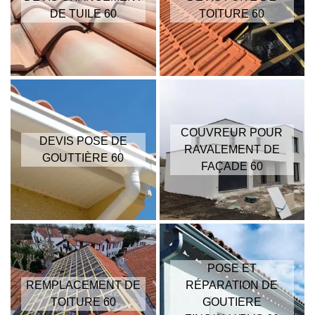
DE TUILE 60
TOITURE 60
COUVREUR POUR
DEVIS POSE DE
RAVALEMENT DE
GOUTTIÈRE 60
FAÇADE 60
POSE ET
REMPLACEMENT DE
RÉPARATION DE
TOITURE 60
GOUTIERE