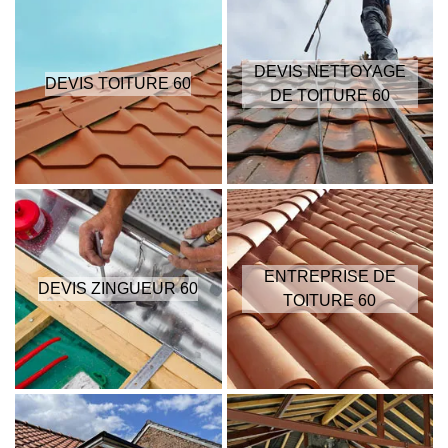
DEVIS NETTOYAGE
DEVIS TOITURE 60
DE TOITURE 60
ENTREPRISE DE
DEVIS ZINGUEUR 60
TOITURE 60