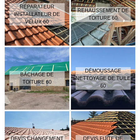
RÉPARATEUR
REHAUSSEMENT DE
INSTALLATEUR DE
TOITURE 60
VELUX 60
DÉMOUSSAGE
BÂCHAGE DE
NETTOYAGE DE TUILE
TOITURE 60
60
DEVIS CHANGEMENT
DEVIS FUITE DE