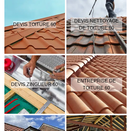
DEVIS NETTOYAGE
DEVIS TOITURE 60
DE TOITURE 60
ENTREPRISE DE
DEVIS ZINGUEUR 60
TOITURE 60