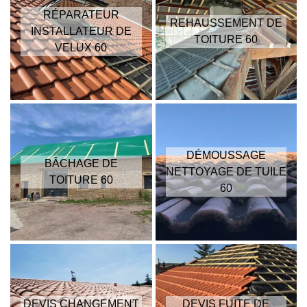
RÉPARATEUR
REHAUSSEMENT DE
INSTALLATEUR DE
TOITURE 60
VELUX 60
DÉMOUSSAGE
BÂCHAGE DE
NETTOYAGE DE TUILE
TOITURE 60
60
DEVIS CHANGEMENT
DEVIS FUITE DE