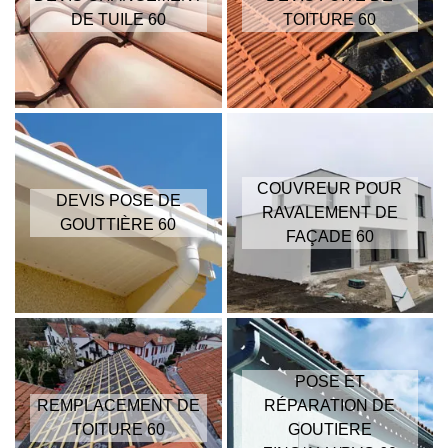
DE TUILE 60
TOITURE 60
COUVREUR POUR
DEVIS POSE DE
RAVALEMENT DE
GOUTTIÈRE 60
FAÇADE 60
POSE ET
REMPLACEMENT DE
RÉPARATION DE
TOITURE 60
GOUTIERE