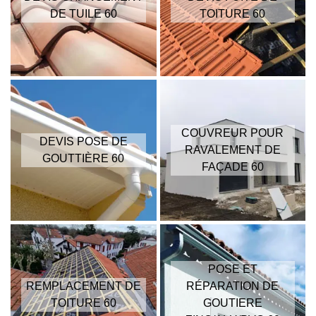
DE TUILE 60
TOITURE 60
COUVREUR POUR
DEVIS POSE DE
RAVALEMENT DE
GOUTTIÈRE 60
FAÇADE 60
POSE ET
REMPLACEMENT DE
RÉPARATION DE
TOITURE 60
GOUTIERE