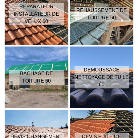
RÉPARATEUR
REHAUSSEMENT DE
INSTALLATEUR DE
TOITURE 60
VELUX 60
DÉMOUSSAGE
BÂCHAGE DE
NETTOYAGE DE TUILE
TOITURE 60
60
DEVIS CHANGEMENT
DEVIS FUITE DE