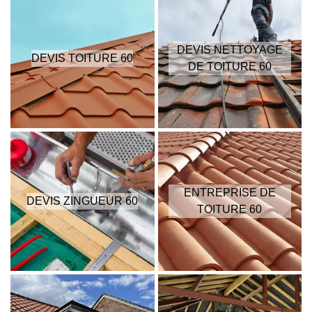
DEVIS NETTOYAGE
DEVIS TOITURE 60
DE TOITURE 60
ENTREPRISE DE
DEVIS ZINGUEUR 60
TOITURE 60