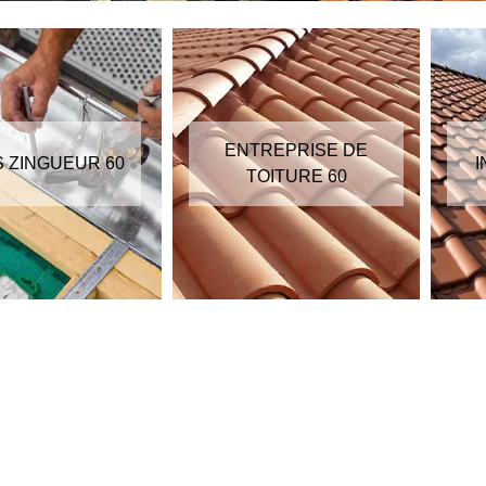
ENTREPRISE DE
S ZINGUEUR 60
I
TOITURE 60