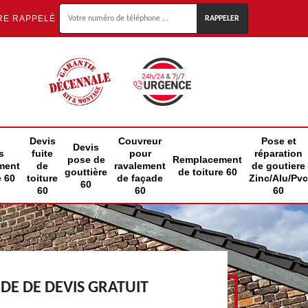
RE RAPPELÉ
Devis
Couvreur
Pose et
Devis
s
fuite
pour
réparation
pose de
Remplacement
ment
de
ravalement
de goutiere
gouttière
de toiture 60
e 60
toiture
de façade
Zinc/Alu/Pvc
60
60
60
60
E DE DEVIS GRATUIT