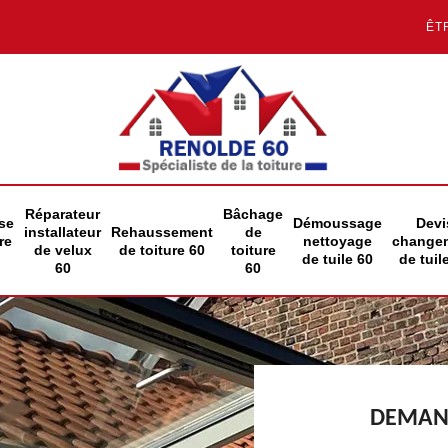
ÊT
Réparateur
Bâchage
se
Démoussage
Devi
installateur
Rehaussement
de
re
nettoyage
change
de velux
de toiture 60
toiture
de tuile 60
de tuil
60
60
DEMAND