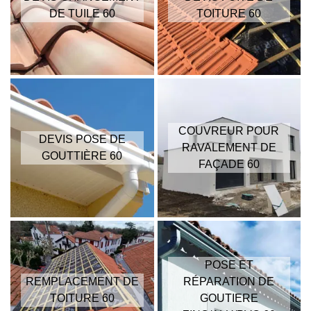
DE TUILE 60
TOITURE 60
COUVREUR POUR
DEVIS POSE DE
RAVALEMENT DE
GOUTTIÈRE 60
FAÇADE 60
POSE ET
REMPLACEMENT DE
RÉPARATION DE
TOITURE 60
GOUTIERE