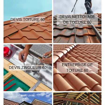
DEVIS NETTOYAGE
DEVIS TOITURE 60
DE TOITURE 60
ENTREPRISE DE
DEVIS ZINGUEUR 60
TOITURE 60