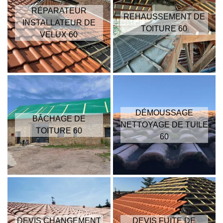
RÉPARATEUR
REHAUSSEMENT DE
INSTALLATEUR DE
TOITURE 60
VELUX 60
DÉMOUSSAGE
BÂCHAGE DE
NETTOYAGE DE TUILE
TOITURE 60
60
DEVIS CHANGEMENT
DEVIS FUITE DE