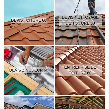
DEVIS NETTOYAGE
DEVIS TOITURE 60
DE TOITURE 60
ENTREPRISE DE
DEVIS ZINGUEUR 60
TOITURE 60