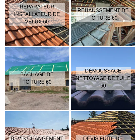
RÉPARATEUR
REHAUSSEMENT DE
INSTALLATEUR DE
TOITURE 60
VELUX 60
DÉMOUSSAGE
BÂCHAGE DE
NETTOYAGE DE TUILE
TOITURE 60
60
DEVIS CHANGEMENT
DEVIS FUITE DE