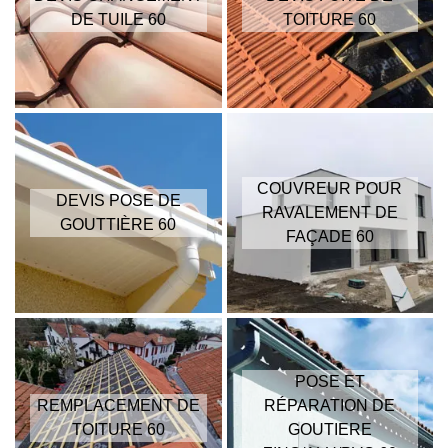
DE TUILE 60
TOITURE 60
COUVREUR POUR
DEVIS POSE DE
RAVALEMENT DE
GOUTTIÈRE 60
FAÇADE 60
POSE ET
REMPLACEMENT DE
RÉPARATION DE
TOITURE 60
GOUTIERE