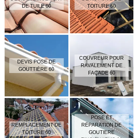
DE TUILE 60
TOITURE 60
COUVREUR POUR
DEVIS POSE DE
RAVALEMENT DE
GOUTTIÈRE 60
FAÇADE 60
POSE ET
REMPLACEMENT DE
RÉPARATION DE
TOITURE 60
GOUTIERE