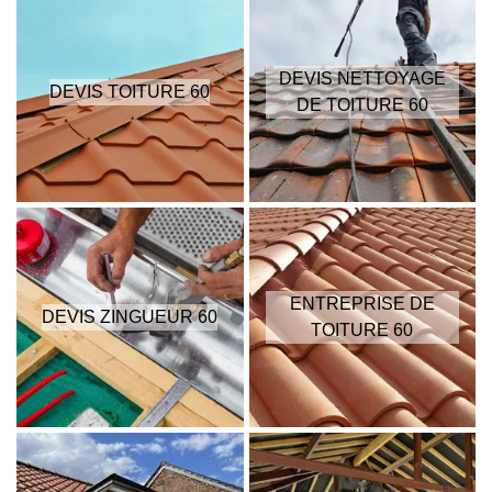
DEVIS NETTOYAGE
DEVIS TOITURE 60
DE TOITURE 60
ENTREPRISE DE
DEVIS ZINGUEUR 60
TOITURE 60