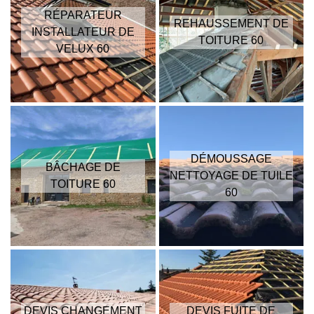
RÉPARATEUR
REHAUSSEMENT DE
INSTALLATEUR DE
TOITURE 60
VELUX 60
DÉMOUSSAGE
BÂCHAGE DE
NETTOYAGE DE TUILE
TOITURE 60
60
DEVIS CHANGEMENT
DEVIS FUITE DE