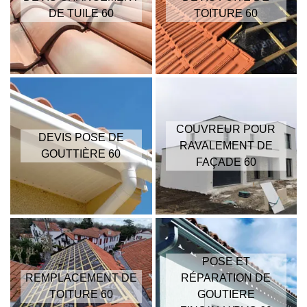
DE TUILE 60
TOITURE 60
COUVREUR POUR
DEVIS POSE DE
RAVALEMENT DE
GOUTTIÈRE 60
FAÇADE 60
POSE ET
REMPLACEMENT DE
RÉPARATION DE
TOITURE 60
GOUTIERE