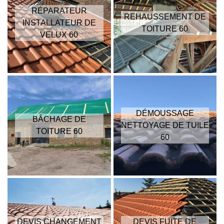
RÉPARATEUR
REHAUSSEMENT DE
INSTALLATEUR DE
TOITURE 60
VELUX 60
DÉMOUSSAGE
BÂCHAGE DE
NETTOYAGE DE TUILE
TOITURE 60
60
DEVIS CHANGEMENT
DEVIS FUITE DE