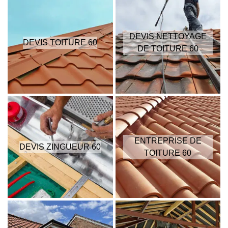
DEVIS NETTOYAGE
DEVIS TOITURE 60
DE TOITURE 60
ENTREPRISE DE
DEVIS ZINGUEUR 60
TOITURE 60