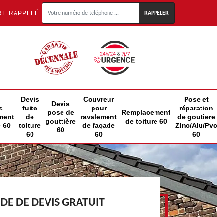
RE RAPPELÉ
Devis
Couvreur
Pose et
Devis
s
fuite
pour
réparation
pose de
Remplacement
ment
de
ravalement
de goutiere
gouttière
de toiture 60
e 60
toiture
de façade
Zinc/Alu/Pvc
60
60
60
60
E DE DEVIS GRATUIT