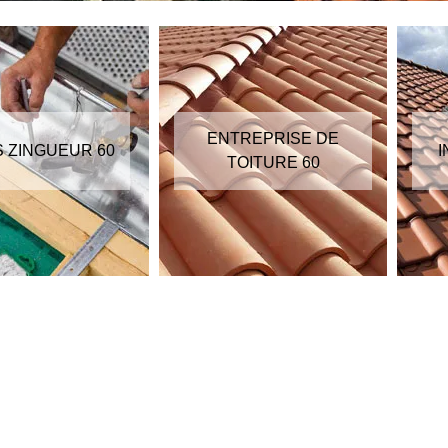
ENTREPRISE DE
S ZINGUEUR 60
I
TOITURE 60