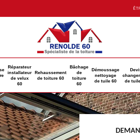
ÊT
Réparateur
Bâchage
se
Démoussage
Devi
installateur
Rehaussement
de
re
nettoyage
change
de velux
de toiture 60
toiture
de tuile 60
de tuil
60
60
DEMAND