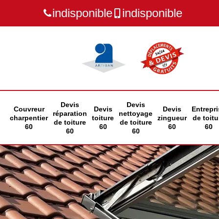
indisponible
indisponible
Devis
Devis
Couvreur
Devis
Devis
Entrepri
réparation
nettoyage
charpentier
toiture
zingueur
de toitu
de toiture
de toiture
60
60
60
60
60
60