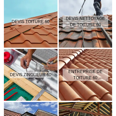
DEVIS NETTOYAGE
DEVIS TOITURE 60
DE TOITURE 60
ENTREPRISE DE
DEVIS ZINGUEUR 60
TOITURE 60