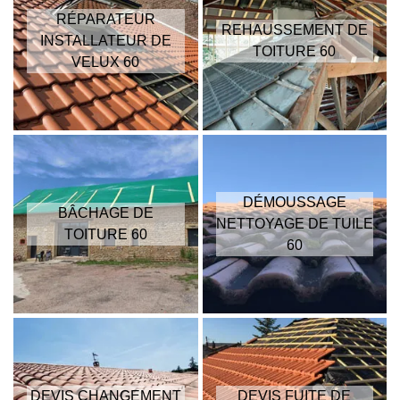
RÉPARATEUR
REHAUSSEMENT DE
INSTALLATEUR DE
TOITURE 60
VELUX 60
DÉMOUSSAGE
BÂCHAGE DE
NETTOYAGE DE TUILE
TOITURE 60
60
DEVIS CHANGEMENT
DEVIS FUITE DE