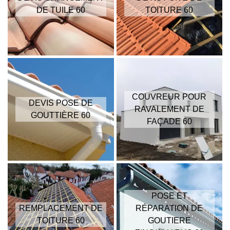
DE TUILE 60
TOITURE 60
COUVREUR POUR
DEVIS POSE DE
RAVALEMENT DE
GOUTTIÈRE 60
FAÇADE 60
POSE ET
REMPLACEMENT DE
RÉPARATION DE
TOITURE 60
GOUTIERE