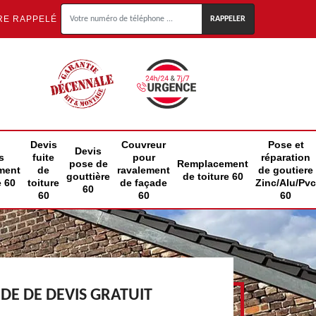
RE RAPPELÉ
Devis
Couvreur
Pose et
Devis
s
fuite
pour
réparation
pose de
Remplacement
ment
de
ravalement
de goutiere
gouttière
de toiture 60
e 60
toiture
de façade
Zinc/Alu/Pvc
60
60
60
60
E DE DEVIS GRATUIT