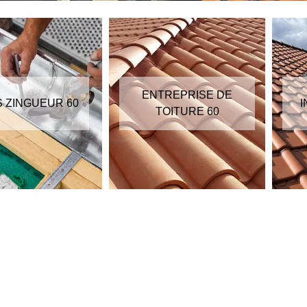
ENTREPRISE DE
S ZINGUEUR 60
I
TOITURE 60