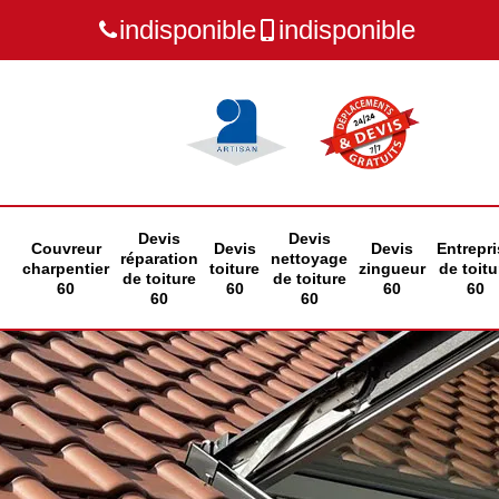
indisponible
indisponible
Devis
Devis
Couvreur
Devis
Devis
Entrepri
réparation
nettoyage
charpentier
toiture
zingueur
de toitu
de toiture
de toiture
60
60
60
60
60
60