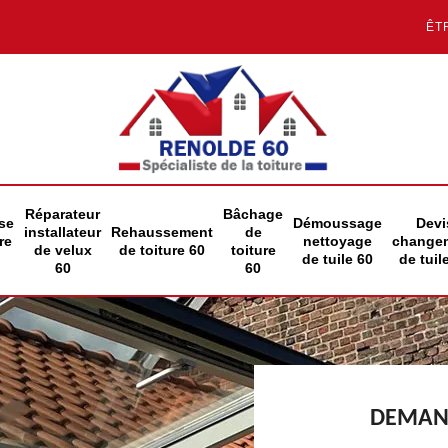
ÊT
Réparateur
Bâchage
se
Démoussage
Devi
installateur
Rehaussement
de
re
nettoyage
change
de velux
de toiture 60
toiture
de tuile 60
de tuil
60
60
DEMAND