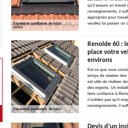
qu'il assure un travail
renseignements, il suffi
appropriés pour travai
veuillez lui passer un c
Renolde 60 : l
place votre ve
environs
Est-ce que vous const
temps de réaliser des t
est utile de réaliser d
des experts. Un instal
faire confiance à Reno
n'oubliez pas qu'il re
renseignements, il suff
Devis d’un ins