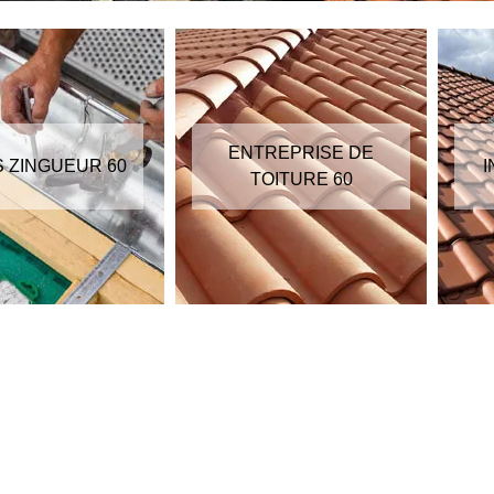
ENTREPRISE DE
S ZINGUEUR 60
I
TOITURE 60