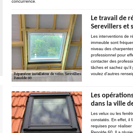
concurrence.
Le travail de r
Serevillers et
Les interventions de r
immeuble sont fréquent
niveau des charpentes.
professionnel pour effe
contacter des professi
tâches et sachez qu'il 
voulez d'autres renseig
Les opérations
dans la ville d
Les velux ou les fenêt
constatés. En effet, il
requises pour réaliser
Renolde 60. Il a plusi