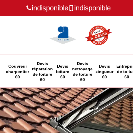
indisponible
indisponible
Devis
Devis
Couvreur
Devis
Devis
Entrepri
réparation
nettoyage
charpentier
toiture
zingueur
de toitu
de toiture
de toiture
60
60
60
60
60
60