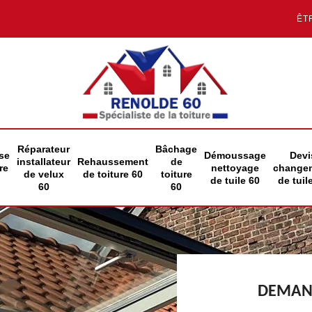
ÊT
Réparateur
Bâchage
se
Démoussage
Devi
installateur
Rehaussement
de
re
nettoyage
change
de velux
de toiture 60
toiture
de tuile 60
de tuil
60
60
DEMAND