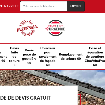
RE RAPPELÉ
Devis
Couvreur
Pose et
Devis
s
fuite
pour
réparation
pose de
Remplacement
ment
de
ravalement
de goutiere
gouttière
de toiture 60
e 60
toiture
de façade
Zinc/Alu/Pvc
60
60
60
60
E DE DEVIS GRATUIT