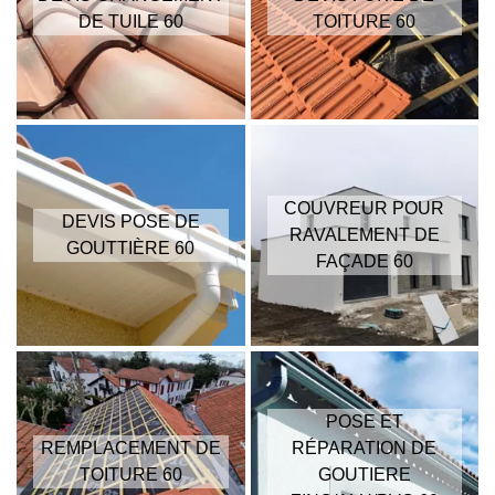
DE TUILE 60
TOITURE 60
COUVREUR POUR
DEVIS POSE DE
RAVALEMENT DE
GOUTTIÈRE 60
FAÇADE 60
POSE ET
REMPLACEMENT DE
RÉPARATION DE
TOITURE 60
GOUTIERE