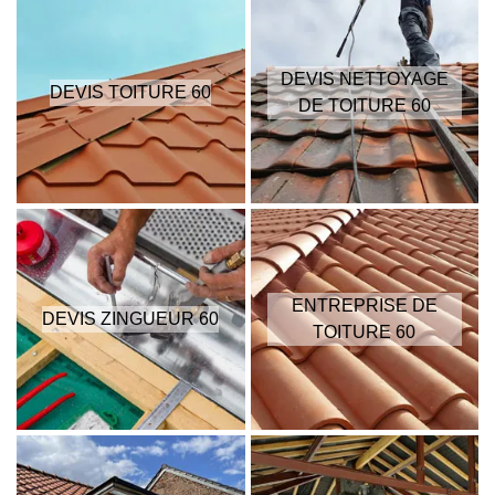
DEVIS NETTOYAGE
DEVIS TOITURE 60
DE TOITURE 60
ENTREPRISE DE
DEVIS ZINGUEUR 60
TOITURE 60