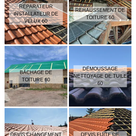
RÉPARATEUR
REHAUSSEMENT DE
INSTALLATEUR DE
TOITURE 60
VELUX 60
DÉMOUSSAGE
BÂCHAGE DE
NETTOYAGE DE TUILE
TOITURE 60
60
DEVIS CHANGEMENT
DEVIS FUITE DE