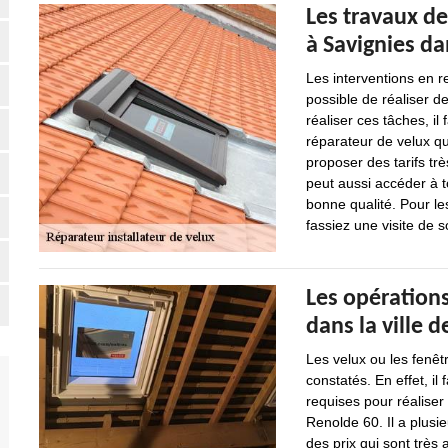
Les travaux de
à Savignies da
Les interventions en re
possible de réaliser d
réaliser ces tâches, il
réparateur de velux qu
proposer des tarifs tr
peut aussi accéder à t
bonne qualité. Pour le
fassiez une visite de s
Les opérations
dans la ville d
Les velux ou les fenêt
constatés. En effet, il
requises pour réaliser
Renolde 60. Il a plusi
des prix qui sont très 