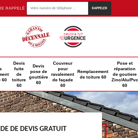
RE RAPPELÉ
Devis
Couvreur
Pose et
Devis
s
fuite
pour
réparation
pose de
Remplacement
ment
de
ravalement
de goutiere
gouttière
de toiture 60
e 60
toiture
de façade
Zinc/Alu/Pvc
60
60
60
60
E DE DEVIS GRATUIT