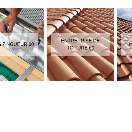
ENTREPRISE DE
S ZINGUEUR 60
I
TOITURE 60