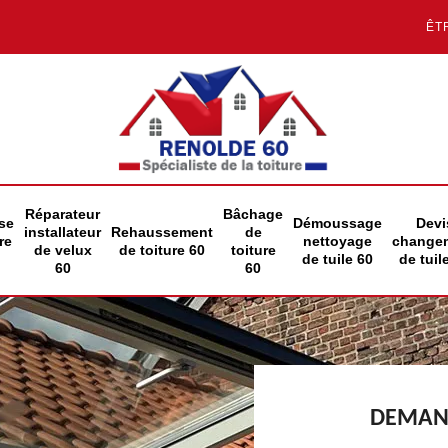
ÊT
Réparateur
Bâchage
se
Démoussage
Devi
installateur
Rehaussement
de
re
nettoyage
change
de velux
de toiture 60
toiture
de tuile 60
de tuil
60
60
DEMAND