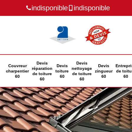
indisponible
indisponible
Devis
Devis
Couvreur
Devis
Devis
Entrepri
réparation
nettoyage
charpentier
toiture
zingueur
de toitu
de toiture
de toiture
60
60
60
60
60
60