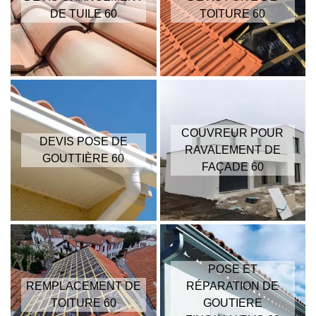
DE TUILE 60
TOITURE 60
COUVREUR POUR
DEVIS POSE DE
RAVALEMENT DE
GOUTTIÈRE 60
FAÇADE 60
POSE ET
REMPLACEMENT DE
RÉPARATION DE
TOITURE 60
GOUTIERE