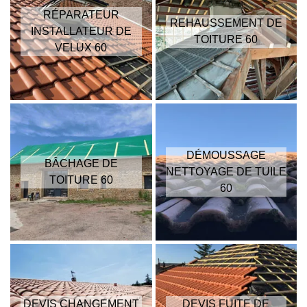
RÉPARATEUR
REHAUSSEMENT DE
INSTALLATEUR DE
TOITURE 60
VELUX 60
DÉMOUSSAGE
BÂCHAGE DE
NETTOYAGE DE TUILE
TOITURE 60
60
DEVIS CHANGEMENT
DEVIS FUITE DE