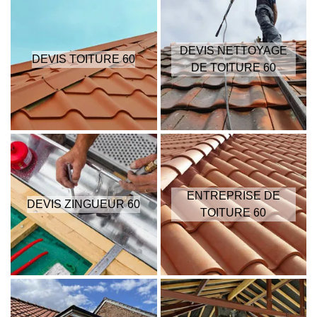
DEVIS NETTOYAGE
DEVIS TOITURE 60
DE TOITURE 60
ENTREPRISE DE
DEVIS ZINGUEUR 60
TOITURE 60