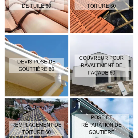
DE TUILE 60
TOITURE 60
COUVREUR POUR
DEVIS POSE DE
RAVALEMENT DE
GOUTTIÈRE 60
FAÇADE 60
POSE ET
REMPLACEMENT DE
RÉPARATION DE
TOITURE 60
GOUTIERE