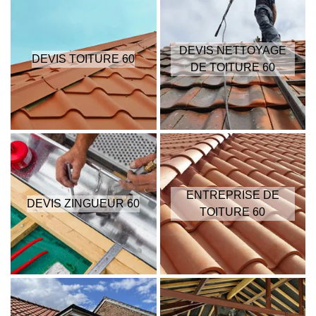
DEVIS NETTOYAGE
DEVIS TOITURE 60
DE TOITURE 60
ENTREPRISE DE
DEVIS ZINGUEUR 60
TOITURE 60