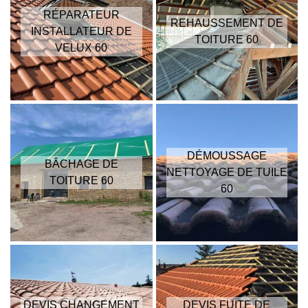
RÉPARATEUR
REHAUSSEMENT DE
INSTALLATEUR DE
TOITURE 60
VELUX 60
DÉMOUSSAGE
BÂCHAGE DE
NETTOYAGE DE TUILE
TOITURE 60
60
DEVIS CHANGEMENT
DEVIS FUITE DE