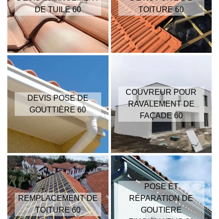
DE TUILE 60
TOITURE 60
COUVREUR POUR
DEVIS POSE DE
RAVALEMENT DE
GOUTTIÈRE 60
FAÇADE 60
POSE ET
REMPLACEMENT DE
RÉPARATION DE
TOITURE 60
GOUTIERE