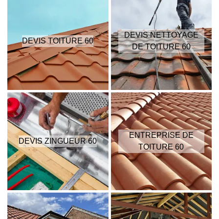
DEVIS NETTOYAGE
DEVIS TOITURE 60
DE TOITURE 60
ENTREPRISE DE
DEVIS ZINGUEUR 60
TOITURE 60