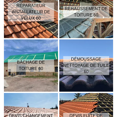
RÉPARATEUR
REHAUSSEMENT DE
INSTALLATEUR DE
TOITURE 60
VELUX 60
DÉMOUSSAGE
BÂCHAGE DE
NETTOYAGE DE TUILE
TOITURE 60
60
DEVIS CHANGEMENT
DEVIS FUITE DE