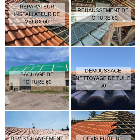
RÉPARATEUR
REHAUSSEMENT DE
INSTALLATEUR DE
TOITURE 60
VELUX 60
DÉMOUSSAGE
BÂCHAGE DE
NETTOYAGE DE TUILE
TOITURE 60
60
DEVIS CHANGEMENT
DEVIS FUITE DE