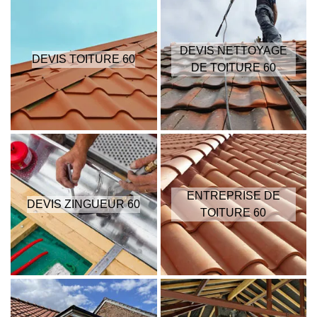
DEVIS NETTOYAGE
DEVIS TOITURE 60
DE TOITURE 60
ENTREPRISE DE
DEVIS ZINGUEUR 60
TOITURE 60