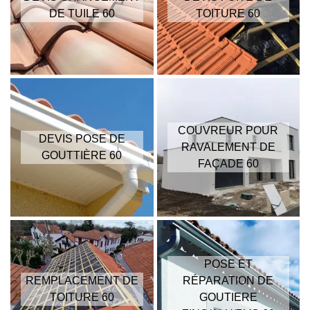
DE TUILE 60
TOITURE 60
COUVREUR POUR
DEVIS POSE DE
RAVALEMENT DE
GOUTTIÈRE 60
FAÇADE 60
POSE ET
REMPLACEMENT DE
RÉPARATION DE
TOITURE 60
GOUTIERE