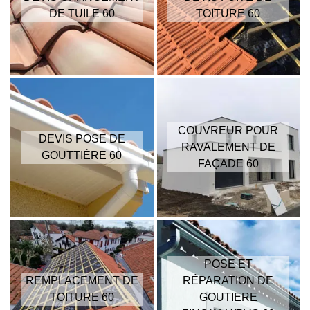
DE TUILE 60
TOITURE 60
COUVREUR POUR
DEVIS POSE DE
RAVALEMENT DE
GOUTTIÈRE 60
FAÇADE 60
POSE ET
REMPLACEMENT DE
RÉPARATION DE
TOITURE 60
GOUTIERE