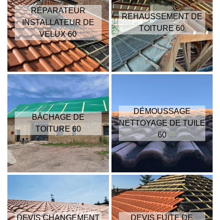
RÉPARATEUR
REHAUSSEMENT DE
INSTALLATEUR DE
TOITURE 60
VELUX 60
DÉMOUSSAGE
BÂCHAGE DE
NETTOYAGE DE TUILE
TOITURE 60
60
DEVIS CHANGEMENT
DEVIS FUITE DE