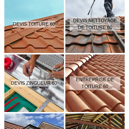
DEVIS NETTOYAGE
DEVIS TOITURE 60
DE TOITURE 60
ENTREPRISE DE
DEVIS ZINGUEUR 60
TOITURE 60