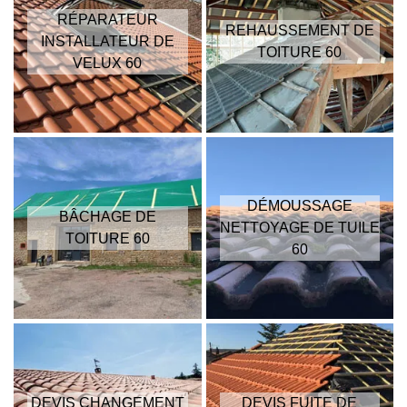
RÉPARATEUR
REHAUSSEMENT DE
INSTALLATEUR DE
TOITURE 60
VELUX 60
DÉMOUSSAGE
BÂCHAGE DE
NETTOYAGE DE TUILE
TOITURE 60
60
DEVIS CHANGEMENT
DEVIS FUITE DE