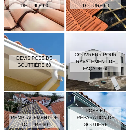
DE TUILE 60
TOITURE 60
COUVREUR POUR
DEVIS POSE DE
RAVALEMENT DE
GOUTTIÈRE 60
FAÇADE 60
POSE ET
REMPLACEMENT DE
RÉPARATION DE
TOITURE 60
GOUTIERE