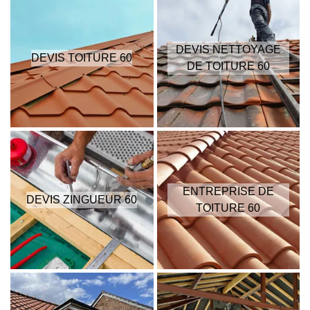
DEVIS NETTOYAGE
DEVIS TOITURE 60
DE TOITURE 60
ENTREPRISE DE
DEVIS ZINGUEUR 60
TOITURE 60