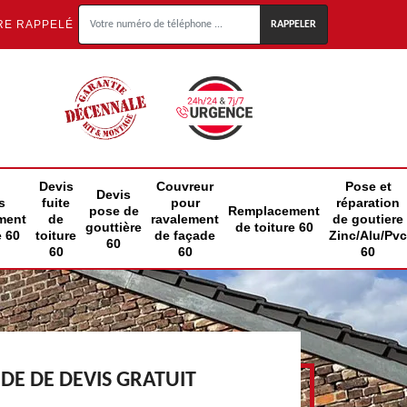
RE RAPPELÉ
Devis
Couvreur
Pose et
Devis
s
fuite
pour
réparation
pose de
Remplacement
ment
de
ravalement
de goutiere
gouttière
de toiture 60
e 60
toiture
de façade
Zinc/Alu/Pvc
60
60
60
60
E DE DEVIS GRATUIT