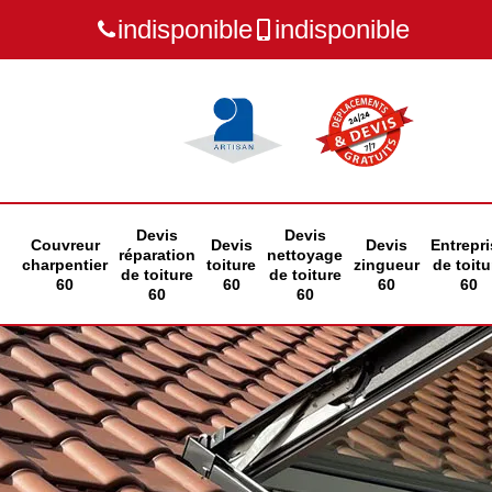
indisponible
indisponible
Devis
Devis
Couvreur
Devis
Devis
Entrepri
réparation
nettoyage
charpentier
toiture
zingueur
de toitu
de toiture
de toiture
60
60
60
60
60
60