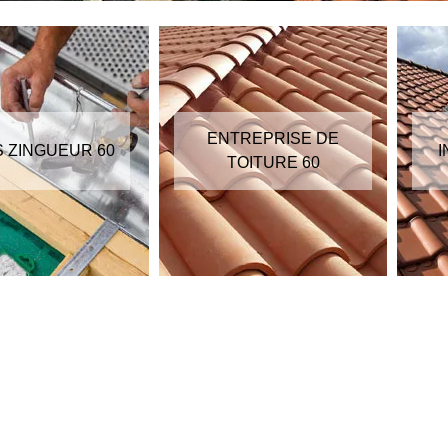
ENTREPRISE DE
S ZINGUEUR 60
I
TOITURE 60