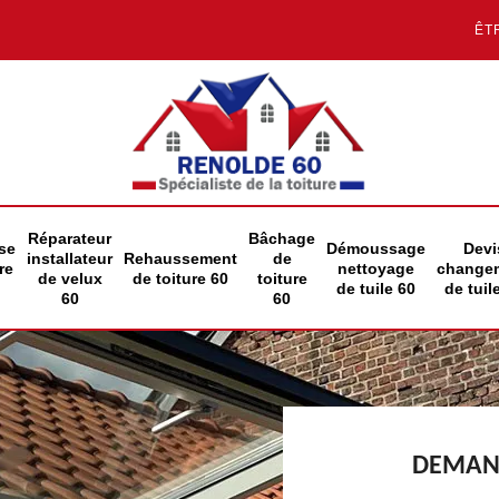
ÊT
Réparateur
Bâchage
se
Démoussage
Devi
installateur
Rehaussement
de
re
nettoyage
change
de velux
de toiture 60
toiture
de tuile 60
de tuil
60
60
DEMAND