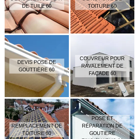
DE TUILE 60
TOITURE 60
COUVREUR POUR
DEVIS POSE DE
RAVALEMENT DE
GOUTTIÈRE 60
FAÇADE 60
POSE ET
REMPLACEMENT DE
RÉPARATION DE
TOITURE 60
GOUTIERE