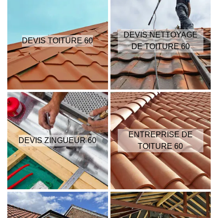
DEVIS NETTOYAGE
DEVIS TOITURE 60
DE TOITURE 60
ENTREPRISE DE
DEVIS ZINGUEUR 60
TOITURE 60