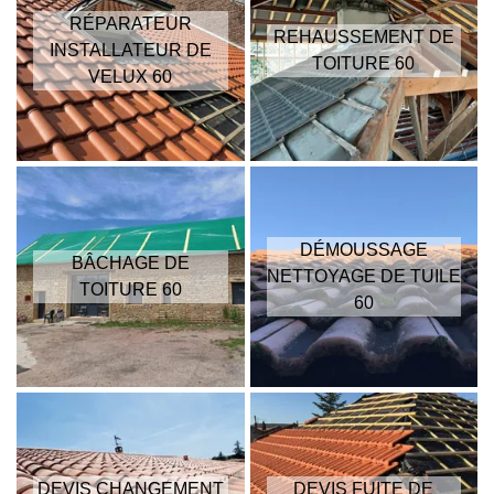
RÉPARATEUR
REHAUSSEMENT DE
INSTALLATEUR DE
TOITURE 60
VELUX 60
DÉMOUSSAGE
BÂCHAGE DE
NETTOYAGE DE TUILE
TOITURE 60
60
DEVIS CHANGEMENT
DEVIS FUITE DE