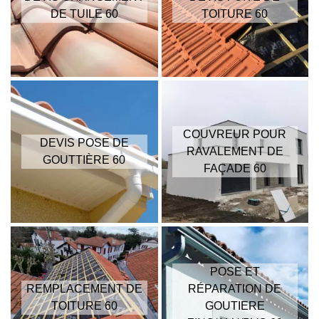
DE TUILE 60
TOITURE 60
COUVREUR POUR
DEVIS POSE DE
RAVALEMENT DE
GOUTTIÈRE 60
FAÇADE 60
POSE ET
REMPLACEMENT DE
RÉPARATION DE
TOITURE 60
GOUTIERE