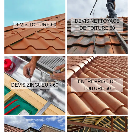
DEVIS NETTOYAGE
DEVIS TOITURE 60
DE TOITURE 60
ENTREPRISE DE
DEVIS ZINGUEUR 60
TOITURE 60