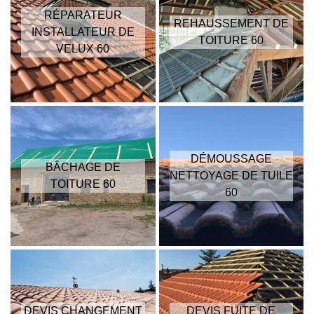
RÉPARATEUR
REHAUSSEMENT DE
INSTALLATEUR DE
TOITURE 60
VELUX 60
DÉMOUSSAGE
BÂCHAGE DE
NETTOYAGE DE TUILE
TOITURE 60
60
DEVIS CHANGEMENT
DEVIS FUITE DE