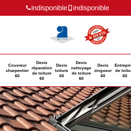
indisponible
indisponible
Devis
Devis
Couvreur
Devis
Devis
Entrepri
réparation
nettoyage
charpentier
toiture
zingueur
de toitu
de toiture
de toiture
60
60
60
60
60
60