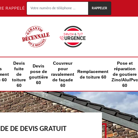
RE RAPPELÉ
Devis
Couvreur
Pose et
Devis
s
fuite
pour
réparation
pose de
Remplacement
ment
de
ravalement
de goutiere
gouttière
de toiture 60
e 60
toiture
de façade
Zinc/Alu/Pvc
60
60
60
60
E DE DEVIS GRATUIT