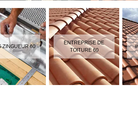
ENTREPRISE DE
S ZINGUEUR 60
I
TOITURE 60