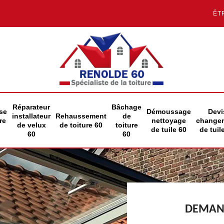
ÊT
Réparateur
Bâchage
se
Démoussage
Devi
installateur
Rehaussement
de
re
nettoyage
change
de velux
de toiture 60
toiture
de tuile 60
de tuil
60
60
DEMAND