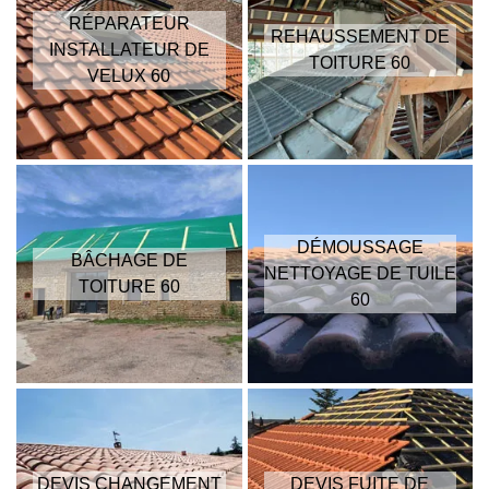
RÉPARATEUR
REHAUSSEMENT DE
INSTALLATEUR DE
TOITURE 60
VELUX 60
DÉMOUSSAGE
BÂCHAGE DE
NETTOYAGE DE TUILE
TOITURE 60
60
DEVIS CHANGEMENT
DEVIS FUITE DE