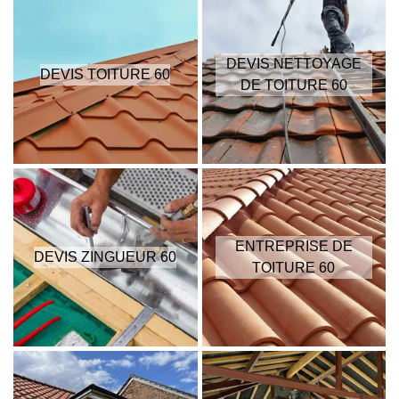
DEVIS NETTOYAGE
DEVIS TOITURE 60
DE TOITURE 60
ENTREPRISE DE
DEVIS ZINGUEUR 60
TOITURE 60