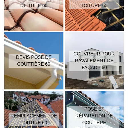
DE TUILE 60
TOITURE 60
COUVREUR POUR
DEVIS POSE DE
RAVALEMENT DE
GOUTTIÈRE 60
FAÇADE 60
POSE ET
REMPLACEMENT DE
RÉPARATION DE
TOITURE 60
GOUTIERE