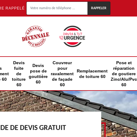
RE RAPPELÉ
Devis
Couvreur
Pose et
Devis
s
fuite
pour
réparation
pose de
Remplacement
ment
de
ravalement
de goutiere
gouttière
de toiture 60
e 60
toiture
de façade
Zinc/Alu/Pvc
60
60
60
60
E DE DEVIS GRATUIT