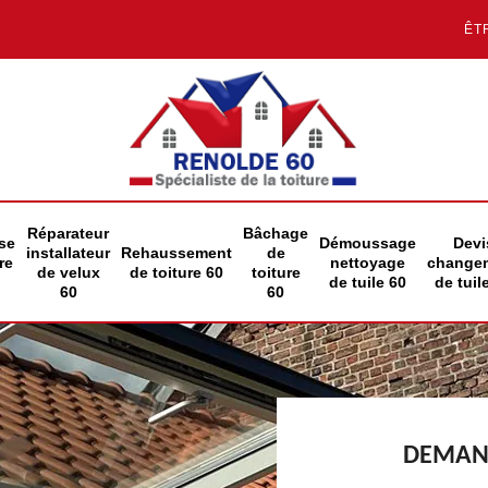
ÊT
Réparateur
Bâchage
se
Démoussage
Devi
installateur
Rehaussement
de
re
nettoyage
change
de velux
de toiture 60
toiture
de tuile 60
de tuil
60
60
DEMAND