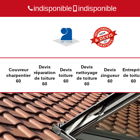
indisponible
indisponible
Devis
Devis
Couvreur
Devis
Devis
Entrepri
réparation
nettoyage
charpentier
toiture
zingueur
de toitu
de toiture
de toiture
60
60
60
60
60
60