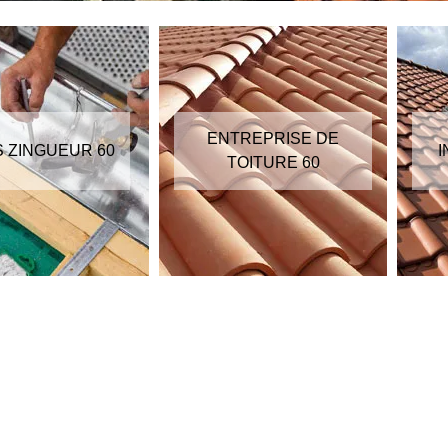
ENTREPRISE DE
S ZINGUEUR 60
I
TOITURE 60