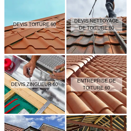
DEVIS NETTOYAGE
DEVIS TOITURE 60
DE TOITURE 60
ENTREPRISE DE
DEVIS ZINGUEUR 60
TOITURE 60