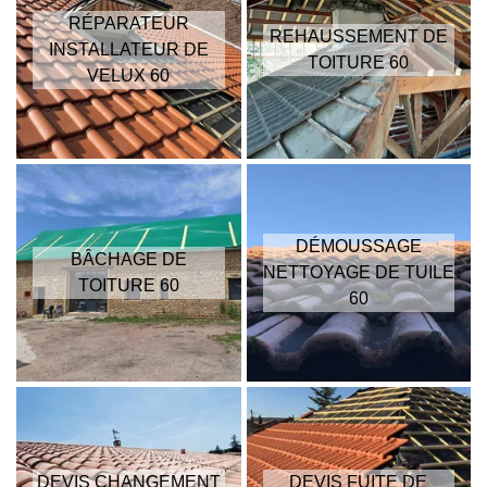
RÉPARATEUR
REHAUSSEMENT DE
INSTALLATEUR DE
TOITURE 60
VELUX 60
DÉMOUSSAGE
BÂCHAGE DE
NETTOYAGE DE TUILE
TOITURE 60
60
DEVIS CHANGEMENT
DEVIS FUITE DE