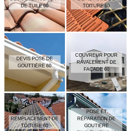
DE TUILE 60
TOITURE 60
COUVREUR POUR
DEVIS POSE DE
RAVALEMENT DE
GOUTTIÈRE 60
FAÇADE 60
POSE ET
REMPLACEMENT DE
RÉPARATION DE
TOITURE 60
GOUTIERE