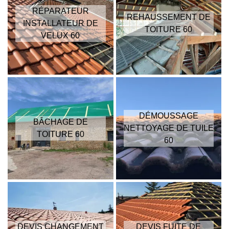
RÉPARATEUR
REHAUSSEMENT DE
INSTALLATEUR DE
TOITURE 60
VELUX 60
DÉMOUSSAGE
BÂCHAGE DE
NETTOYAGE DE TUILE
TOITURE 60
60
DEVIS CHANGEMENT
DEVIS FUITE DE