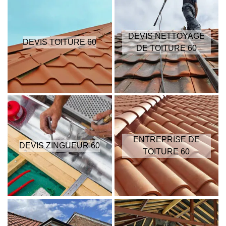
DEVIS NETTOYAGE
DEVIS TOITURE 60
DE TOITURE 60
ENTREPRISE DE
DEVIS ZINGUEUR 60
TOITURE 60