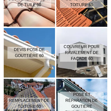
DE TUILE 60
TOITURE 60
COUVREUR POUR
DEVIS POSE DE
RAVALEMENT DE
GOUTTIÈRE 60
FAÇADE 60
POSE ET
REMPLACEMENT DE
RÉPARATION DE
TOITURE 60
GOUTIERE