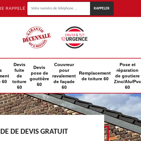
RE RAPPELÉ
Devis
Couvreur
Pose et
Devis
s
fuite
pour
réparation
pose de
Remplacement
ment
de
ravalement
de goutiere
gouttière
de toiture 60
e 60
toiture
de façade
Zinc/Alu/Pvc
60
60
60
60
E DE DEVIS GRATUIT