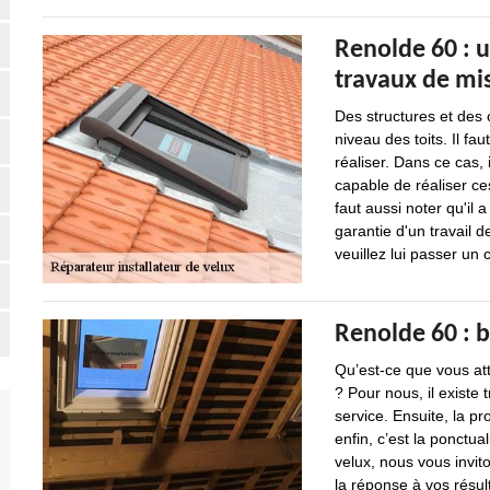
Renolde 60 : u
travaux de mis
Des structures et des
niveau des toits. Il fau
réaliser. Dans ce cas, 
capable de réaliser ces
faut aussi noter qu'il
garantie d'un travail d
veuillez lui passer un c
Renolde 60 : b
Qu’est-ce que vous att
? Pour nous, il existe 
service. Ensuite, la pr
enfin, c’est la ponctua
velux, nous vous invit
la réponse à vos résult