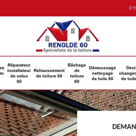
ÊT
Réparateur
Bâchage
se
Démoussage
Devi
installateur
Rehaussement
de
re
nettoyage
change
de velux
de toiture 60
toiture
de tuile 60
de tuil
60
60
DEMAND