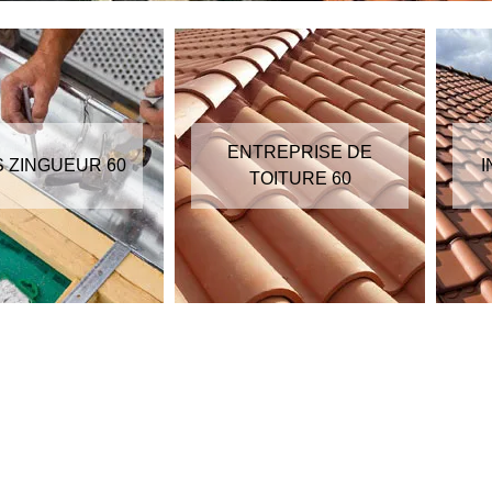
ENTREPRISE DE
S ZINGUEUR 60
I
TOITURE 60