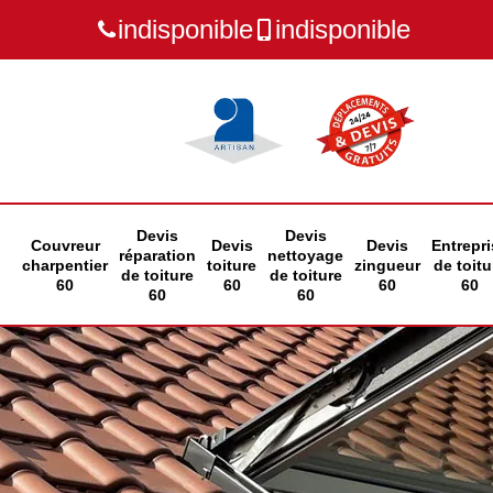
indisponible
indisponible
Devis
Devis
Couvreur
Devis
Devis
Entrepri
réparation
nettoyage
charpentier
toiture
zingueur
de toitu
de toiture
de toiture
60
60
60
60
60
60