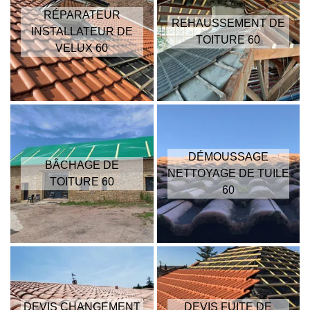
RÉPARATEUR
REHAUSSEMENT DE
INSTALLATEUR DE
TOITURE 60
VELUX 60
DÉMOUSSAGE
BÂCHAGE DE
NETTOYAGE DE TUILE
TOITURE 60
60
DEVIS CHANGEMENT
DEVIS FUITE DE