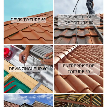
DEVIS NETTOYAGE
DEVIS TOITURE 60
DE TOITURE 60
ENTREPRISE DE
DEVIS ZINGUEUR 60
TOITURE 60