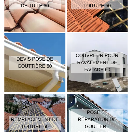
DE TUILE 60
TOITURE 60
COUVREUR POUR
DEVIS POSE DE
RAVALEMENT DE
GOUTTIÈRE 60
FAÇADE 60
POSE ET
REMPLACEMENT DE
RÉPARATION DE
TOITURE 60
GOUTIERE