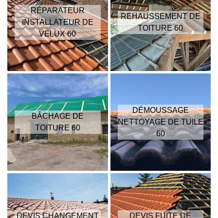
RÉPARATEUR
REHAUSSEMENT DE
INSTALLATEUR DE
TOITURE 60
VELUX 60
DÉMOUSSAGE
BÂCHAGE DE
NETTOYAGE DE TUILE
TOITURE 60
60
DEVIS CHANGEMENT
DEVIS FUITE DE