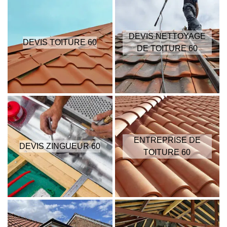
DEVIS NETTOYAGE
DEVIS TOITURE 60
DE TOITURE 60
ENTREPRISE DE
DEVIS ZINGUEUR 60
TOITURE 60