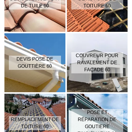
DE TUILE 60
TOITURE 60
COUVREUR POUR
DEVIS POSE DE
RAVALEMENT DE
GOUTTIÈRE 60
FAÇADE 60
POSE ET
REMPLACEMENT DE
RÉPARATION DE
TOITURE 60
GOUTIERE