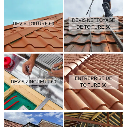
DEVIS NETTOYAGE
DEVIS TOITURE 60
DE TOITURE 60
ENTREPRISE DE
DEVIS ZINGUEUR 60
TOITURE 60