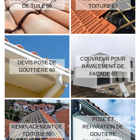
DE TUILE 60
TOITURE 60
COUVREUR POUR
DEVIS POSE DE
RAVALEMENT DE
GOUTTIÈRE 60
FAÇADE 60
POSE ET
REMPLACEMENT DE
RÉPARATION DE
TOITURE 60
GOUTIERE