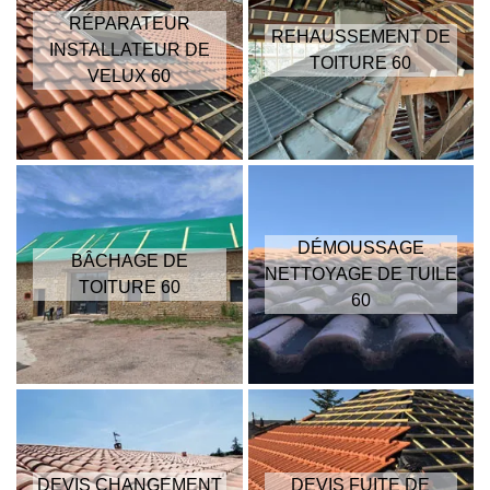
RÉPARATEUR
REHAUSSEMENT DE
INSTALLATEUR DE
TOITURE 60
VELUX 60
DÉMOUSSAGE
BÂCHAGE DE
NETTOYAGE DE TUILE
TOITURE 60
60
DEVIS CHANGEMENT
DEVIS FUITE DE