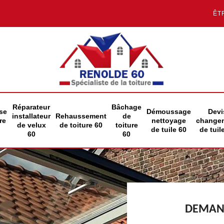
ÊT
Réparateur
Bâchage
se
Démoussage
Devi
installateur
Rehaussement
de
re
nettoyage
change
de velux
de toiture 60
toiture
de tuile 60
de tuil
60
60
DEMAND