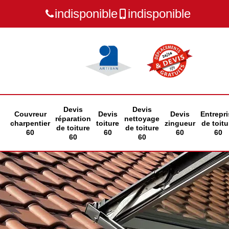
indisponible
indisponible
Devis
Devis
Couvreur
Devis
Devis
Entrepri
réparation
nettoyage
charpentier
toiture
zingueur
de toitu
de toiture
de toiture
60
60
60
60
60
60