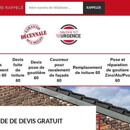
RE RAPPELÉ
Devis
Couvreur
Pose et
Devis
s
fuite
pour
réparation
pose de
Remplacement
ment
de
ravalement
de goutiere
gouttière
de toiture 60
e 60
toiture
de façade
Zinc/Alu/Pvc
60
60
60
60
E DE DEVIS GRATUIT