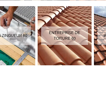
ENTREPRISE DE
S ZINGUEUR 60
I
TOITURE 60