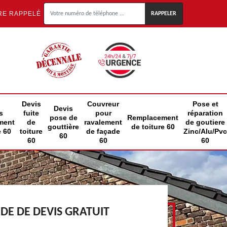
RE RAPPELÉ
Devis
Couvreur
Pose et
Devis
s
fuite
pour
réparation
pose de
Remplacement
ment
de
ravalement
de goutiere
gouttière
de toiture 60
e 60
toiture
de façade
Zinc/Alu/Pvc
60
60
60
60
E DE DEVIS GRATUIT