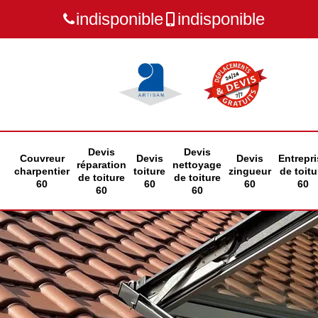
indisponible
indisponible
Devis
Devis
Couvreur
Devis
Devis
Entrepri
réparation
nettoyage
charpentier
toiture
zingueur
de toitu
de toiture
de toiture
60
60
60
60
60
60