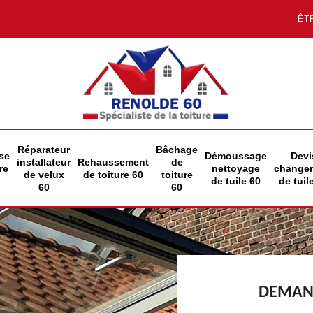
ÊT
Réparateur
Bâchage
se
Démoussage
Devi
installateur
Rehaussement
de
re
nettoyage
change
de velux
de toiture 60
toiture
de tuile 60
de tuil
60
60
DEMAND