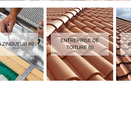
ENTREPRISE DE
S ZINGUEUR 60
I
TOITURE 60