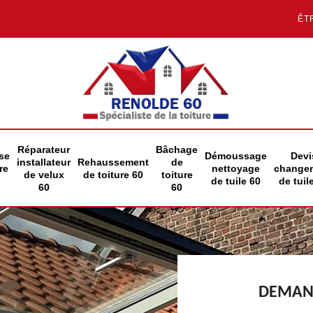
ÊT
Réparateur
Bâchage
se
Démoussage
Devi
installateur
Rehaussement
de
re
nettoyage
change
de velux
de toiture 60
toiture
de tuile 60
de tuil
60
60
DEMAND