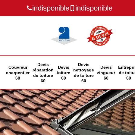
indisponible
indisponible
Devis
Devis
Couvreur
Devis
Devis
Entrepri
réparation
nettoyage
charpentier
toiture
zingueur
de toitu
de toiture
de toiture
60
60
60
60
60
60