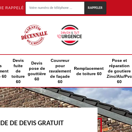
RE RAPPELÉ
Devis
Couvreur
Pose et
Devis
s
fuite
pour
réparation
pose de
Remplacement
ment
de
ravalement
de goutiere
gouttière
de toiture 60
e 60
toiture
de façade
Zinc/Alu/Pvc
60
60
60
60
E DE DEVIS GRATUIT