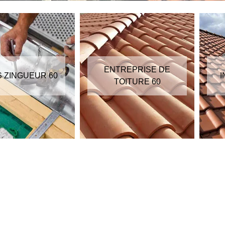
ENTREPRISE DE
S ZINGUEUR 60
I
TOITURE 60