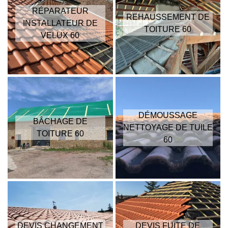
RÉPARATEUR
REHAUSSEMENT DE
INSTALLATEUR DE
TOITURE 60
VELUX 60
DÉMOUSSAGE
BÂCHAGE DE
NETTOYAGE DE TUILE
TOITURE 60
60
DEVIS CHANGEMENT
DEVIS FUITE DE