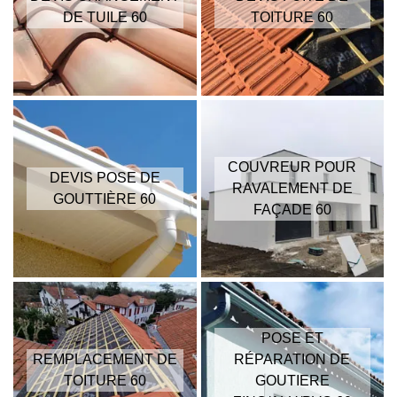
DE TUILE 60
TOITURE 60
COUVREUR POUR
DEVIS POSE DE
RAVALEMENT DE
GOUTTIÈRE 60
FAÇADE 60
POSE ET
REMPLACEMENT DE
RÉPARATION DE
TOITURE 60
GOUTIERE