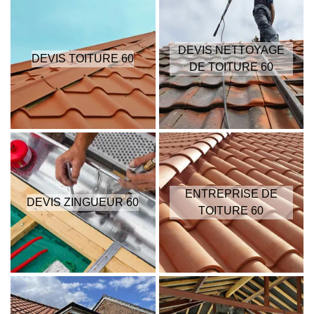
DEVIS NETTOYAGE
DEVIS TOITURE 60
DE TOITURE 60
ENTREPRISE DE
DEVIS ZINGUEUR 60
TOITURE 60