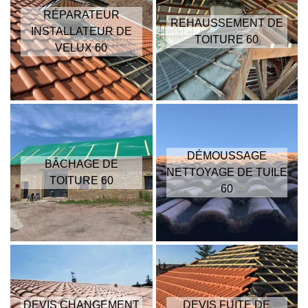
RÉPARATEUR
REHAUSSEMENT DE
INSTALLATEUR DE
TOITURE 60
VELUX 60
DÉMOUSSAGE
BÂCHAGE DE
NETTOYAGE DE TUILE
TOITURE 60
60
DEVIS CHANGEMENT
DEVIS FUITE DE