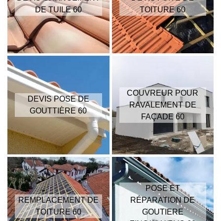
DE TUILE 60
TOITURE 60
COUVREUR POUR
DEVIS POSE DE
RAVALEMENT DE
GOUTTIÈRE 60
FAÇADE 60
POSE ET
REMPLACEMENT DE
RÉPARATION DE
TOITURE 60
GOUTIERE