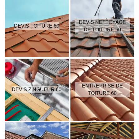
DEVIS NETTOYAGE
DEVIS TOITURE 60
DE TOITURE 60
ENTREPRISE DE
DEVIS ZINGUEUR 60
TOITURE 60