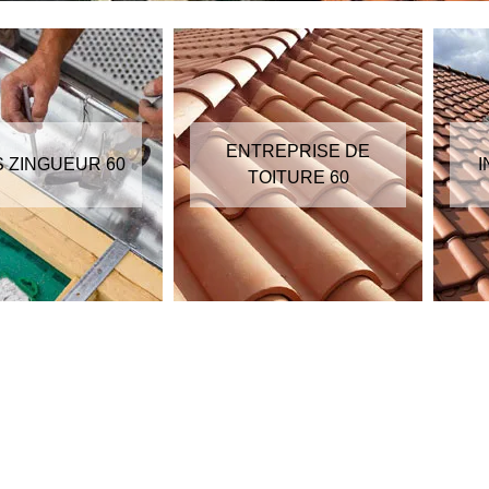
ENTREPRISE DE
S ZINGUEUR 60
I
TOITURE 60