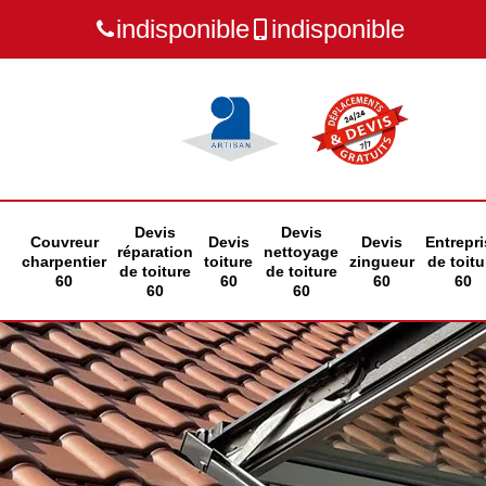
indisponible
indisponible
Devis
Devis
Couvreur
Devis
Devis
Entrepri
réparation
nettoyage
charpentier
toiture
zingueur
de toitu
de toiture
de toiture
60
60
60
60
60
60