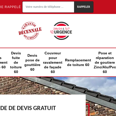
RE RAPPELÉ
Devis
Couvreur
Pose et
Devis
s
fuite
pour
réparation
pose de
Remplacement
ment
de
ravalement
de goutiere
gouttière
de toiture 60
e 60
toiture
de façade
Zinc/Alu/Pvc
60
60
60
60
E DE DEVIS GRATUIT