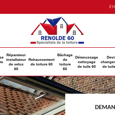
ÊT
Réparateur
Bâchage
se
Démoussage
Devi
installateur
Rehaussement
de
re
nettoyage
change
de velux
de toiture 60
toiture
de tuile 60
de tuil
60
60
DEMAND