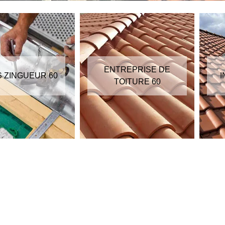
ENTREPRISE DE
S ZINGUEUR 60
I
TOITURE 60