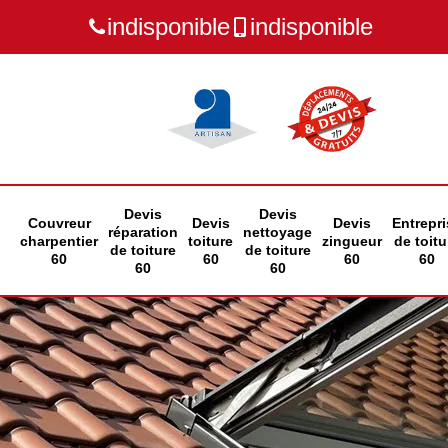
indisponible
indisponible
Devis
Devis
Couvreur
Devis
Devis
Entrepri
réparation
nettoyage
charpentier
toiture
zingueur
de toitu
de toiture
de toiture
60
60
60
60
60
60