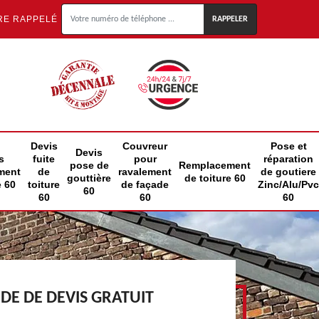
RE RAPPELÉ
Devis
Couvreur
Pose et
Devis
s
fuite
pour
réparation
pose de
Remplacement
ment
de
ravalement
de goutiere
gouttière
de toiture 60
e 60
toiture
de façade
Zinc/Alu/Pvc
60
60
60
60
E DE DEVIS GRATUIT