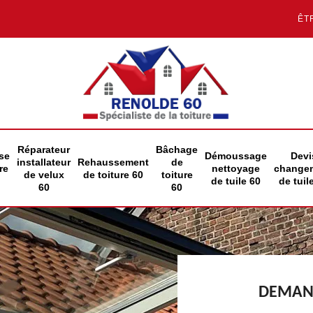
ÊT
Réparateur
Bâchage
se
Démoussage
Devi
installateur
Rehaussement
de
re
nettoyage
change
de velux
de toiture 60
toiture
de tuile 60
de tuil
60
60
DEMAND