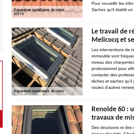
Pour recueillir les info
Sachez qu'il établit u
Le travail de r
Melicocq et s
Les interventions de r
immeuble sont fréquent
niveau des charpentes.
professionnel pour effe
contacter des professi
tâches et sachez qu'il 
voulez d'autres renseig
Renolde 60 : u
travaux de mis
Des structures et des
niveau des toits. Il fau